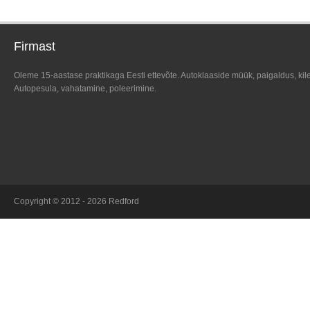
Firmast
Oleme 15-aastase praktikaga Eesti ettevõte. Autoklaaside müük, paigaldus, kil
Autopesula, vahatamine, poleerimine.
Copyright © 2012 - 2026 Redford