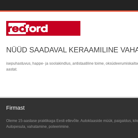
NÜÜD SAADAVAL KERAAMILINE VAH
isepuhastuvus, happe- ja soolakindlus, antistaatiline toime, oksüdeerumiskaitse
aastat.
Firmast
Oleme 15-aastase praktikaga Eesti ettevõte. Autoklaaside müük, paigaldus, kil
Autopesula, vahatamine, poleerimine.